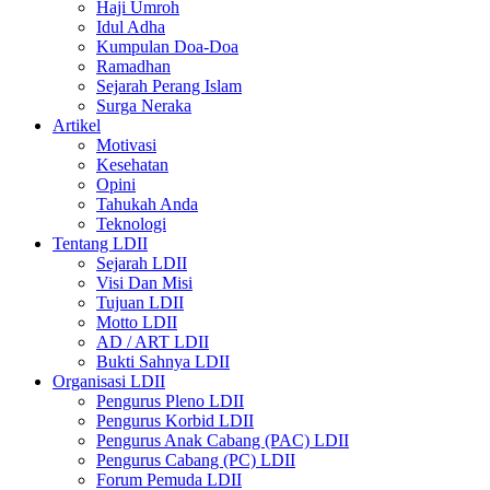
Haji Umroh
Idul Adha
Kumpulan Doa-Doa
Ramadhan
Sejarah Perang Islam
Surga Neraka
Artikel
Motivasi
Kesehatan
Opini
Tahukah Anda
Teknologi
Tentang LDII
Sejarah LDII
Visi Dan Misi
Tujuan LDII
Motto LDII
AD / ART LDII
Bukti Sahnya LDII
Organisasi LDII
Pengurus Pleno LDII
Pengurus Korbid LDII
Pengurus Anak Cabang (PAC) LDII
Pengurus Cabang (PC) LDII
Forum Pemuda LDII