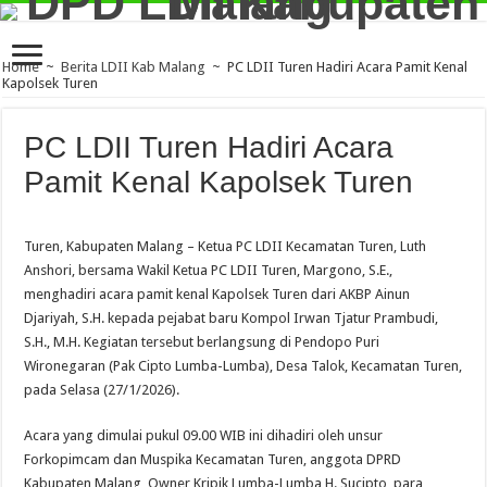
Home
~
Berita LDII Kab Malang
~
PC LDII Turen Hadiri Acara Pamit Kenal
Kapolsek Turen
PC LDII Turen Hadiri Acara
Pamit Kenal Kapolsek Turen
Turen, Kabupaten Malang – Ketua PC LDII Kecamatan Turen, Luth
Anshori, bersama Wakil Ketua PC LDII Turen, Margono, S.E.,
menghadiri acara pamit kenal Kapolsek Turen dari AKBP Ainun
Djariyah, S.H. kepada pejabat baru Kompol Irwan Tjatur Prambudi,
S.H., M.H. Kegiatan tersebut berlangsung di Pendopo Puri
Wironegaran (Pak Cipto Lumba-Lumba), Desa Talok, Kecamatan Turen,
pada Selasa (27/1/2026).
Acara yang dimulai pukul 09.00 WIB ini dihadiri oleh unsur
Forkopimcam dan Muspika Kecamatan Turen, anggota DPRD
Kabupaten Malang, Owner Kripik Lumba-Lumba H. Sucipto, para