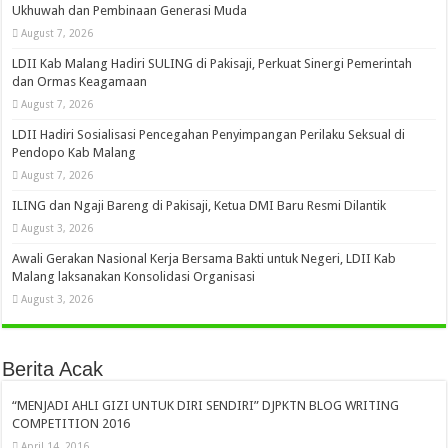
Ukhuwah dan Pembinaan Generasi Muda
August 7, 2026
LDII Kab Malang Hadiri SULING di Pakisaji, Perkuat Sinergi Pemerintah
dan Ormas Keagamaan
August 7, 2026
LDII Hadiri Sosialisasi Pencegahan Penyimpangan Perilaku Seksual di
Pendopo Kab Malang
August 7, 2026
ILING dan Ngaji Bareng di Pakisaji, Ketua DMI Baru Resmi Dilantik
August 3, 2026
Awali Gerakan Nasional Kerja Bersama Bakti untuk Negeri, LDII Kab
Malang laksanakan Konsolidasi Organisasi
August 3, 2026
Berita Acak
“MENJADI AHLI GIZI UNTUK DIRI SENDIRI” DJPKTN BLOG WRITING
COMPETITION 2016
April 14, 2016