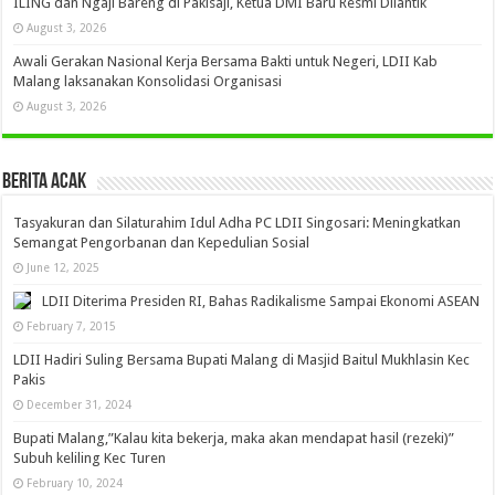
ILING dan Ngaji Bareng di Pakisaji, Ketua DMI Baru Resmi Dilantik
August 3, 2026
Awali Gerakan Nasional Kerja Bersama Bakti untuk Negeri, LDII Kab
Malang laksanakan Konsolidasi Organisasi
August 3, 2026
Berita Acak
Tasyakuran dan Silaturahim Idul Adha PC LDII Singosari: Meningkatkan
Semangat Pengorbanan dan Kepedulian Sosial
June 12, 2025
LDII Diterima Presiden RI, Bahas Radikalisme Sampai Ekonomi ASEAN
February 7, 2015
LDII Hadiri Suling Bersama Bupati Malang di Masjid Baitul Mukhlasin Kec
Pakis
December 31, 2024
Bupati Malang,”Kalau kita bekerja, maka akan mendapat hasil (rezeki)”
Subuh keliling Kec Turen
February 10, 2024