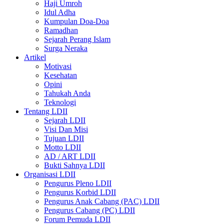
Haji Umroh
Idul Adha
Kumpulan Doa-Doa
Ramadhan
Sejarah Perang Islam
Surga Neraka
Artikel
Motivasi
Kesehatan
Opini
Tahukah Anda
Teknologi
Tentang LDII
Sejarah LDII
Visi Dan Misi
Tujuan LDII
Motto LDII
AD / ART LDII
Bukti Sahnya LDII
Organisasi LDII
Pengurus Pleno LDII
Pengurus Korbid LDII
Pengurus Anak Cabang (PAC) LDII
Pengurus Cabang (PC) LDII
Forum Pemuda LDII