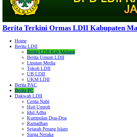
Berita Terkini Ormas LDII Kabupaten Ma
Home
Berita LDII
Berita LDII Kab Malang
Berita Umum LDII
Liputan Media
Tokoh LDII
UB LDII
UKM LDII
Berita PAC
Berita PC
Dakwah LDII
Cerita Nabi
Haji Umroh
Idul Adha
Kumpulan Doa-Doa
Ramadhan
Sejarah Perang Islam
Surga Neraka