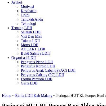
Artikel
Motivasi
Kesehatan
Opini
Tahukah Anda
Teknologi
Tentang LDII
Sejarah LDII
Visi Dan Misi
Tujuan LDII
Motto LDII
AD / ART LDII
Bukti Sahnya LDII
Organisasi LDII
Pengurus Pleno LDII
Pengurus Korbid LDII
Pengurus Anak Cabang (PAC) LDII
Pengurus Cabang (PC) LDII
Forum Pemuda LDII
Garis LDII
Home
~
Berita LDII Kab Malang
~
Peringati HUT RI, Ponpes Bani 
Peringati HUT RI, Ponpes Bani Abbas Sin