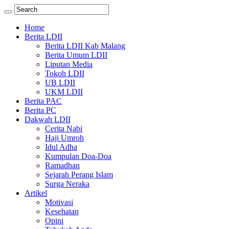
Home
Berita LDII
Berita LDII Kab Malang
Berita Umum LDII
Liputan Media
Tokoh LDII
UB LDII
UKM LDII
Berita PAC
Berita PC
Dakwah LDII
Cerita Nabi
Haji Umroh
Idul Adha
Kumpulan Doa-Doa
Ramadhan
Sejarah Perang Islam
Surga Neraka
Artikel
Motivasi
Kesehatan
Opini