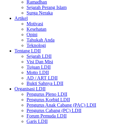
Ramadhan
Sejarah Perang Islam
Surga Neraka
Artikel
Motivasi
Kesehatan
Opini
Tahukah Anda
Teknologi
Tentang LDII
Sejarah LDII
Visi Dan Misi
Tujuan LDII
Motto LDII
AD / ART LDII
Bukti Sahnya LDII
Organisasi LDII
Pengurus Pleno LDII
Pengurus Korbid LDII
Pengurus Anak Cabang (PAC) LDII
Pengurus Cabang (PC) LDII
Forum Pemuda LDII
Garis LDII