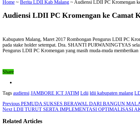
Home
~
Berita LDII Kab Malang
~
Audiensi LDII PC Kromengan k
Audiensi LDII PC Kromengan ke Camat 
Kabupaten Malang, Maret 2017 Rombongan Pengurus LDII PC Kromen
pada stake holder setempat. Dra. SHANTI PURWANINGTYAS selaku 
Pengurus LDII PC Kromengan yang masih muda-muda memberikan maj
Share
Tags
audiensi
JAMBORE ICT JATIM
Ldii
ldii kabupaten malang
LD
Previous
PEMUDA SUKSES BERAWAL DARI BANGUN MAL
Next
LDII TURUT SERTA IMPLEMENTASI OPTIMALISASI 
Related Articles