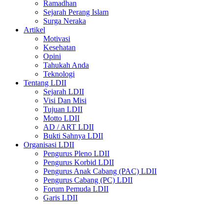
Ramadhan
Sejarah Perang Islam
Surga Neraka
Artikel
Motivasi
Kesehatan
Opini
Tahukah Anda
Teknologi
Tentang LDII
Sejarah LDII
Visi Dan Misi
Tujuan LDII
Motto LDII
AD / ART LDII
Bukti Sahnya LDII
Organisasi LDII
Pengurus Pleno LDII
Pengurus Korbid LDII
Pengurus Anak Cabang (PAC) LDII
Pengurus Cabang (PC) LDII
Forum Pemuda LDII
Garis LDII