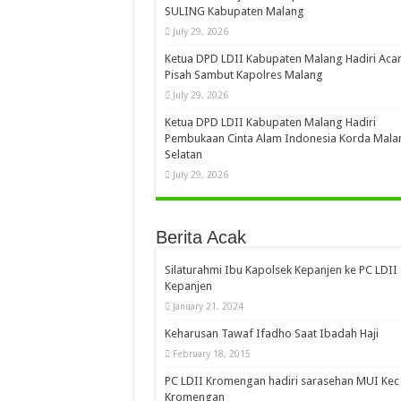
SULING Kabupaten Malang
July 29, 2026
Ketua DPD LDII Kabupaten Malang Hadiri Aca
Pisah Sambut Kapolres Malang
July 29, 2026
Ketua DPD LDII Kabupaten Malang Hadiri
Pembukaan Cinta Alam Indonesia Korda Mala
Selatan
July 29, 2026
Berita Acak
Silaturahmi Ibu Kapolsek Kepanjen ke PC LDII
Kepanjen
January 21, 2024
Keharusan Tawaf Ifadho Saat Ibadah Haji
February 18, 2015
PC LDII Kromengan hadiri sarasehan MUI Kec
Kromengan