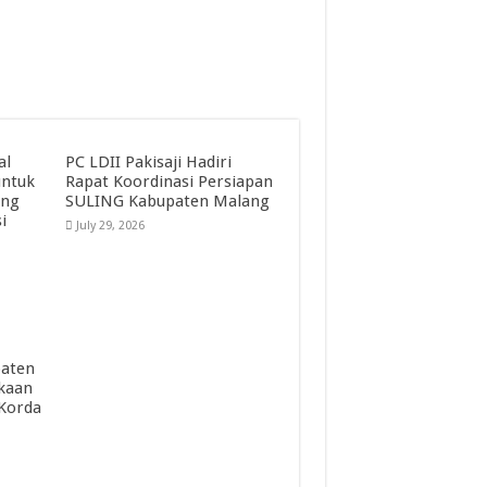
al
PC LDII Pakisaji Hadiri
untuk
Rapat Koordinasi Persiapan
ang
SULING Kabupaten Malang
i
July 29, 2026
paten
kaan
 Korda