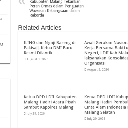
Kabupaten Malang Tekankan
Peran Ormas dalam Penguatan
Wawasan Kebangsaan dalam
Rakorda
ra
Related Articles
ILING dan Ngaji Bareng di
Awali Gerakan Nasion
ng
Pakisaji, Ketua DMI Baru
Kerja Bersama Bakti 
Resmi Dilantik
Negeri, LDII Kab Mal
laksanakan Konsolidas
August 3, 2026
Organisasi
August 3, 2026
Ketua DPD LDII Kabupaten
Ketua DPD LDII Kabu
Malang Hadiri Acara Pisah
Malang Hadiri Pembu
Sambut Kapolres Malang
Cinta Alam Indonesia
Malang Selatan
July 29, 2026
July 29, 2026