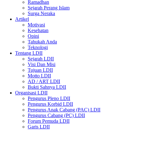
Ramadhan
Sejarah Perang Islam
Surga Neraka
Artikel
Motivasi
Kesehatan
Opini
Tahukah Anda
Teknologi
Tentang LDII
Sejarah LDII
Visi Dan Misi
Tujuan LDII
Motto LDII
AD / ART LDII
Bukti Sahnya LDII
Organisasi LDII
Pengurus Pleno LDII
Pengurus Korbid LDII
Pengurus Anak Cabang (PAC) LDII
Pengurus Cabang (PC) LDII
Forum Pemuda LDII
Garis LDII