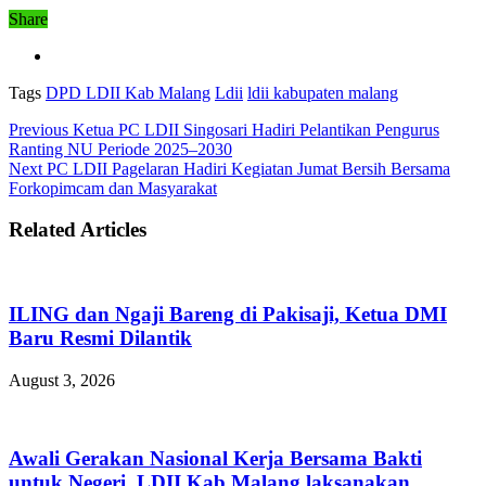
Share
Tags
DPD LDII Kab Malang
Ldii
ldii kabupaten malang
Previous
Ketua PC LDII Singosari Hadiri Pelantikan Pengurus
Ranting NU Periode 2025–2030
Next
PC LDII Pagelaran Hadiri Kegiatan Jumat Bersih Bersama
Forkopimcam dan Masyarakat
Related Articles
ILING dan Ngaji Bareng di Pakisaji, Ketua DMI
Baru Resmi Dilantik
August 3, 2026
Awali Gerakan Nasional Kerja Bersama Bakti
untuk Negeri, LDII Kab Malang laksanakan