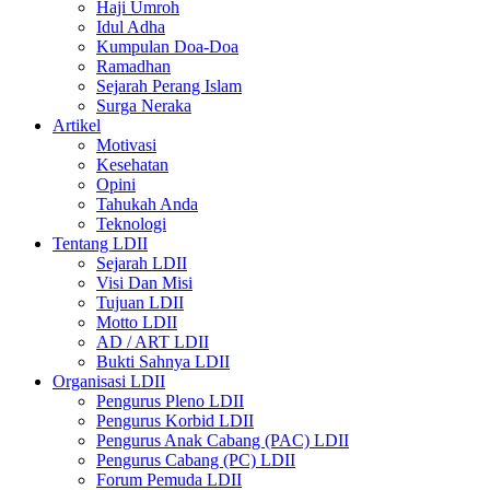
Haji Umroh
Idul Adha
Kumpulan Doa-Doa
Ramadhan
Sejarah Perang Islam
Surga Neraka
Artikel
Motivasi
Kesehatan
Opini
Tahukah Anda
Teknologi
Tentang LDII
Sejarah LDII
Visi Dan Misi
Tujuan LDII
Motto LDII
AD / ART LDII
Bukti Sahnya LDII
Organisasi LDII
Pengurus Pleno LDII
Pengurus Korbid LDII
Pengurus Anak Cabang (PAC) LDII
Pengurus Cabang (PC) LDII
Forum Pemuda LDII