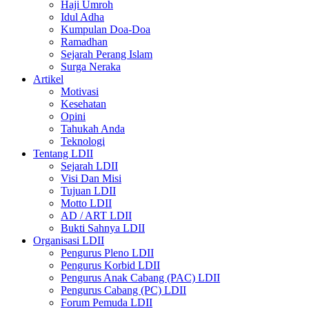
Haji Umroh
Idul Adha
Kumpulan Doa-Doa
Ramadhan
Sejarah Perang Islam
Surga Neraka
Artikel
Motivasi
Kesehatan
Opini
Tahukah Anda
Teknologi
Tentang LDII
Sejarah LDII
Visi Dan Misi
Tujuan LDII
Motto LDII
AD / ART LDII
Bukti Sahnya LDII
Organisasi LDII
Pengurus Pleno LDII
Pengurus Korbid LDII
Pengurus Anak Cabang (PAC) LDII
Pengurus Cabang (PC) LDII
Forum Pemuda LDII