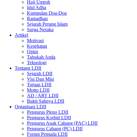
Haji Umroh
Idul Adha
Kumpulan Doa-Doa
Ramadhan
Sejarah Perang Islam
Surga Neraka
Artikel
Motivasi
Kesehatan
Opini
Tahukah Anda
Teknologi
Tentang LDII
Sejarah LDII
Visi Dan Misi
Tujuan LDII
Motto LDII
AD / ART LDII
Bukti Sahnya LDII
Organisasi LDII
Pengurus Pleno LDII
Pengurus Korbid LDII
Pengurus Anak Cabang (PAC) LDII
Pengurus Cabang (PC) LDII
Forum Pemuda LDII