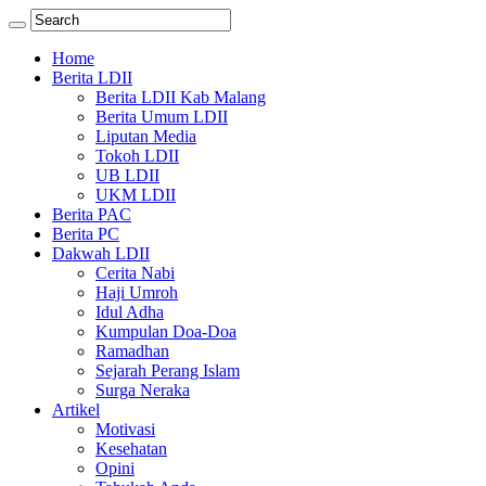
Home
Berita LDII
Berita LDII Kab Malang
Berita Umum LDII
Liputan Media
Tokoh LDII
UB LDII
UKM LDII
Berita PAC
Berita PC
Dakwah LDII
Cerita Nabi
Haji Umroh
Idul Adha
Kumpulan Doa-Doa
Ramadhan
Sejarah Perang Islam
Surga Neraka
Artikel
Motivasi
Kesehatan
Opini