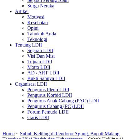
Sejarah Perang Islam
Surga Neraka
Artikel
Motivasi
Kesehatan
Opini
Tahukah Anda
Teknologi
Tentang LDII
Sejarah LDII
Visi Dan Misi
Tujuan LDII
Motto LDII
AD / ART LDII
Bukti Sahnya LDII
Organisasi LDII
Pengurus Pleno LDII
Pengurus Korbid LDII
Pengurus Anak Cabang (PAC) LDII
Pengurus Cabang (PC) LDII
Forum Pemuda LDII
Garis LDII
Home
~
Subuh Keliling di Pendopo Agung, Bupati Malang