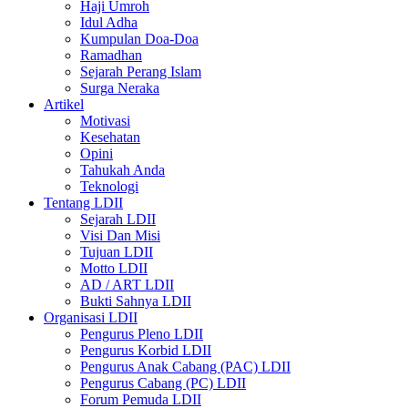
Haji Umroh
Idul Adha
Kumpulan Doa-Doa
Ramadhan
Sejarah Perang Islam
Surga Neraka
Artikel
Motivasi
Kesehatan
Opini
Tahukah Anda
Teknologi
Tentang LDII
Sejarah LDII
Visi Dan Misi
Tujuan LDII
Motto LDII
AD / ART LDII
Bukti Sahnya LDII
Organisasi LDII
Pengurus Pleno LDII
Pengurus Korbid LDII
Pengurus Anak Cabang (PAC) LDII
Pengurus Cabang (PC) LDII
Forum Pemuda LDII