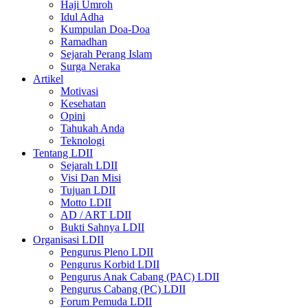
Haji Umroh
Idul Adha
Kumpulan Doa-Doa
Ramadhan
Sejarah Perang Islam
Surga Neraka
Artikel
Motivasi
Kesehatan
Opini
Tahukah Anda
Teknologi
Tentang LDII
Sejarah LDII
Visi Dan Misi
Tujuan LDII
Motto LDII
AD / ART LDII
Bukti Sahnya LDII
Organisasi LDII
Pengurus Pleno LDII
Pengurus Korbid LDII
Pengurus Anak Cabang (PAC) LDII
Pengurus Cabang (PC) LDII
Forum Pemuda LDII