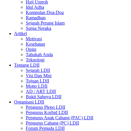
Haji Umroh
Idul Adha
Kumpulan Doa-Doa
Ramadhan
Sejarah Perang Islam
Surga Neraka
Artikel
Motivasi
Kesehatan
Opini
Tahukah Anda
Teknologi
Tentang LDII
Sejarah LDII
Visi Dan Misi
Tujuan LDII
Motto LDII
AD / ART LDII
Bukti Sahnya LDII
Organisasi LDII
Pengurus Pleno LDII
Pengurus Korbid LDII
Pengurus Anak Cabang (PAC) LDII
Pengurus Cabang (PC) LDII
Forum Pemuda LDII