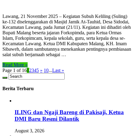
Lawang, 21 November 2025 – Kegiatan Subuh Keliling (Suling)
ke-132 diselenggarakan di Masjid Jamik At-Tauhid, Desa Sidodai,
Kecamatan Lawang, pada Jumat (21/11). Kegiatan ini dihadiri oleh
Bupati Malang beserta jajaran Forkopimda, para Ketua Ormas
Islam, Forkopimcam, kepala sekolah, guru, serta kepala desa se-
Kecamatan Lawang. Ketua DMI Kabupaten Malang, KH. Imam
Sibaweh, dalam sambutannya menekankan pentingnya pembiasaan
salat subuh berjamaah sebagai …
Read More »
Page 1 of 16
1
2
3
4
5
»
10
...
Last »
Berita Terbaru
ILING dan Ngaji Bareng di Pakisaji, Ketua
DMI Baru Resmi Dilantik
August 3, 2026