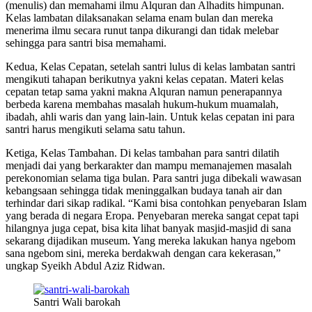
(menulis) dan memahami ilmu Alquran dan Alhadits himpunan.
Kelas lambatan dilaksanakan selama enam bulan dan mereka
menerima ilmu secara runut tanpa dikurangi dan tidak melebar
sehingga para santri bisa memahami.
Kedua, Kelas Cepatan, setelah santri lulus di kelas lambatan santri
mengikuti tahapan berikutnya yakni kelas cepatan. Materi kelas
cepatan tetap sama yakni makna Alquran namun penerapannya
berbeda karena membahas masalah hukum-hukum muamalah,
ibadah, ahli waris dan yang lain-lain. Untuk kelas cepatan ini para
santri harus mengikuti selama satu tahun.
Ketiga, Kelas Tambahan. Di kelas tambahan para santri dilatih
menjadi dai yang berkarakter dan mampu memanajemen masalah
perekonomian selama tiga bulan. Para santri juga dibekali wawasan
kebangsaan sehingga tidak meninggalkan budaya tanah air dan
terhindar dari sikap radikal. “Kami bisa contohkan penyebaran Islam
yang berada di negara Eropa. Penyebaran mereka sangat cepat tapi
hilangnya juga cepat, bisa kita lihat banyak masjid-masjid di sana
sekarang dijadikan museum. Yang mereka lakukan hanya ngebom
sana ngebom sini, mereka berdakwah dengan cara kekerasan,”
ungkap Syeikh Abdul Aziz Ridwan.
Santri Wali barokah