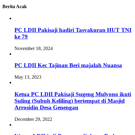
Berita Acak
PC LDII Pakisaji hadiri Tasyakuran HUT TNI
ke 79
November 18, 2024
PC LDII Kec Tajinan Beri majalah Nuansa
May 13, 2023
Ketua PC LDII Pakisaji Sugeng Mulyono ikuti
Suling (Subuh Keliling) bertempat di Masjid
Arrosidin Desa Genengan
December 29, 2022