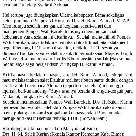
tersebut,” ungkap Syahrul Achmad.
Hal serupa juga diungkapkan Ulama kabupaten Bima sekaligus
ketua pimpinan Ponpes Al-Husainy Drs. H. Ramli Ahmad, M. AP.
Menurutnya setelah mengamati kegiatan santri-santri dan
manajemen Ponpes Wali Barokah rasanya menemukan suatu
kebenaran yang selama ini dicarinya. “Setelah mengelilingi Ponpes
Wali Barokah, saya tidak menemukan fitnah-fitnah atau statement
negatif tentang LDII sampai saat ini, detik ini. LDII sesatnya
dimana? Bahkan saya setelah masuk di perpustakaan Majelis Taujih
Wal Irsyad semua rujukan Hadits Khutubussittah sudah jelas semua.
Seharusnya saya belajar disini,” ungkap H. Ramli Ahmad.
Ketika masuk kedalam masjid, lanjut H. Ramli Ahmad, terkejut saat
mau melaksanakan salat Dzuhur melihat ribuan santri duduk dengan
tertib sambil membaca Alquran (seperti suara lebah) menunggu
iqomah berkumandang. “Saya rasanya berada di tengah-tengah para
Malaikat,” ungkap H. Ramli Ahmad.
Sebelum meninggalkan Ponpes Wali Barokah, Drs. H. Saleh Karim
berpesan bahwa oleh-oleh dari Ponpes Wali Barokah akan kami
bawa pulang dan kami sampaikan ke masyarakat Bima untuk
mengklarifikasi ini semua tentang LDII. (Sofyan Gani)
Rombongan Ulama dan Tokoh Masyarakat Bima :
Drs. H. M. Saleh Karim (Kepala Kantor Kemenag Kab. Bima);