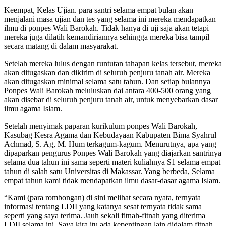
Keempat, Kelas Ujian. para santri selama empat bulan akan
menjalani masa ujian dan tes yang selama ini mereka mendapatkan
ilmu di ponpes Wali Barokah. Tidak hanya di uji saja akan tetapi
mereka juga dilatih kemandiriannya sehingga mereka bisa tampil
secara matang di dalam masyarakat.
Setelah mereka lulus dengan runtutan tahapan kelas tersebut, mereka
akan ditugaskan dan dikirim di seluruh penjuru tanah air. Mereka
akan ditugaskan minimal selama satu tahun. Dan setiap bulannya
Ponpes Wali Barokah meluluskan dai antara 400-500 orang yang
akan disebar di seluruh penjuru tanah air, untuk menyebarkan dasar
ilmu agama Islam.
Setelah menyimak paparan kurikulum ponpes Wali Barokah,
Kasubag Kesra Agama dan Kebudayaan Kabupaten Bima Syahrul
Achmad, S. Ag, M. Hum terkagum-kagum. Menurutnya, apa yang
dipaparkan pengurus Ponpes Wali Barokah yang diajarkan santrinya
selama dua tahun ini sama seperti materi kuliahnya S1 selama empat
tahun di salah satu Universitas di Makassar. Yang berbeda, Selama
empat tahun kami tidak mendapatkan ilmu dasar-dasar agama Islam.
“Kami (para rombongan) di sini melihat secara nyata, ternyata
informasi tentang LDII yang katanya sesat ternyata tidak sama
seperti yang saya terima. Jauh sekali fitnah-fitnah yang diterima
LDII selama ini. Saya kira itu ada kepentingan lain didalam fitnah