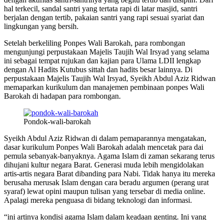
hal terkecil, sandal santri yang tertata rapi di latar masjid, santri
berjalan dengan tertib, pakaian santri yang rapi sesuai syariat dan
lingkungan yang bersih.
Setelah berkeliling Ponpes Wali Barokah, para rombongan
mengunjungi perpustakaan Majelis Taujih Wal Irsyad yang selama
ini sebagai tempat rujukan dan kajian para Ulama LDII lengkap
dengan Al Hadits Kutubus sittah dan hadits besar lainnya. Di
perpustakaan Majelis Taujih Wal Irsyad, Syeikh Abdul Aziz Ridwan
memaparkan kurikulum dan manajemen pembinaan ponpes Wali
Barokah di hadapan para rombongan.
Pondok-wali-barokah
Syeikh Abdul Aziz Ridwan di dalam pemaparannya mengatakan,
dasar kurikulum Ponpes Wali Barokah adalah mencetak para dai
pemula sebanyak-banyaknya. Agama Islam di zaman sekarang terus
dihujani kultur negara Barat. Generasi muda lebih mengidolakan
artis-artis negara Barat dibanding para Nabi. Tidak hanya itu mereka
berusaha merusak Islam dengan cara beradu argumen (perang urat
syaraf) lewat opini maupun tulisan yang tersebar di media online.
Apalagi mereka penguasa di bidang teknologi dan informasi.
“ini artinya kondisi agama Islam dalam keadaan genting. Ini yang