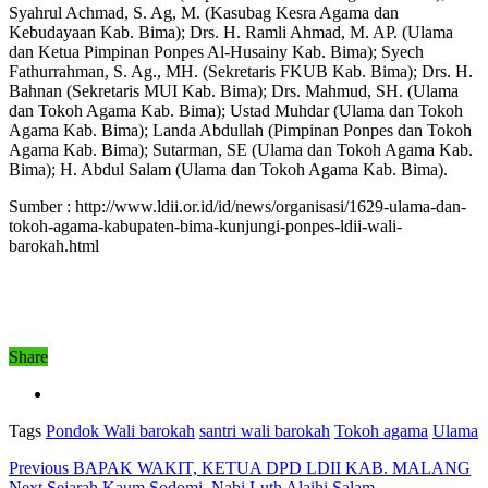
Syahrul Achmad, S. Ag, M. (Kasubag Kesra Agama dan
Kebudayaan Kab. Bima); Drs. H. Ramli Ahmad, M. AP. (Ulama
dan Ketua Pimpinan Ponpes Al-Husainy Kab. Bima); Syech
Fathurrahman, S. Ag., MH. (Sekretaris FKUB Kab. Bima); Drs. H.
Bahnan (Sekretaris MUI Kab. Bima); Drs. Mahmud, SH. (Ulama
dan Tokoh Agama Kab. Bima); Ustad Muhdar (Ulama dan Tokoh
Agama Kab. Bima); Landa Abdullah (Pimpinan Ponpes dan Tokoh
Agama Kab. Bima); Sutarman, SE (Ulama dan Tokoh Agama Kab.
Bima); H. Abdul Salam (Ulama dan Tokoh Agama Kab. Bima).
Sumber : http://www.ldii.or.id/id/news/organisasi/1629-ulama-dan-
tokoh-agama-kabupaten-bima-kunjungi-ponpes-ldii-wali-
barokah.html
Share
Tags
Pondok Wali barokah
santri wali barokah
Tokoh agama
Ulama
Previous
BAPAK WAKIT, KETUA DPD LDII KAB. MALANG
Next
Sejarah Kaum Sodomi, Nabi Luth Alaihi Salam