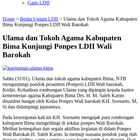
Garis LDII
Home
~
Berita Umum LDII
~
Ulama dan Tokoh Agama Kabupaten
Bima Kunjungi Ponpes LDII Wali Barokah
Ulama dan Tokoh Agama Kabupaten
Bima Kunjungi Ponpes LDII Wali
Barokah
Sabtu (31/01), Ulama dan tokoh agama kabupaten Bima, NTB
mengunjungi pondok pesantren (Ponpes) LDII Wali barokah,
Kediri. Kehadiran rombongan Ulama yang dipimpin kepala kantor
kementerian agama Kabupaten Bima Drs. H. M. Saleh Karim
disambut hangat oleh Ketua Ponpes Wali barokah KH. Soenarto, M,
Si dan didampingi jajarannya.
Pada kesempatan kali ini KH. Soenarto mengajak para rombongan
kabupaten Bima mengelilingi di sekitar ponpes Wali Barokah.
Melihat kemegahan dan segala aktifitas kegiatan di dalam Ponpes
Wali Barokah H. Saleh Karim. Ia memuji suasana pondok yang riuh
dengan aktifitas santri-santrinya yang begitu tertib dan disiplin. Dari