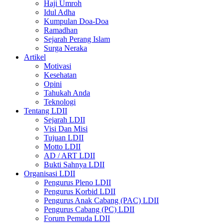
Haji Umroh
Idul Adha
Kumpulan Doa-Doa
Ramadhan
Sejarah Perang Islam
Surga Neraka
Artikel
Motivasi
Kesehatan
Opini
Tahukah Anda
Teknologi
Tentang LDII
Sejarah LDII
Visi Dan Misi
Tujuan LDII
Motto LDII
AD / ART LDII
Bukti Sahnya LDII
Organisasi LDII
Pengurus Pleno LDII
Pengurus Korbid LDII
Pengurus Anak Cabang (PAC) LDII
Pengurus Cabang (PC) LDII
Forum Pemuda LDII