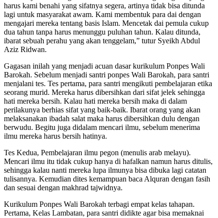
harus kami benahi yang sifatnya segera, artinya tidak bisa ditunda
lagi untuk masyarakat awam. Kami membentuk para dai dengan
mengajari mereka tentang basis Islam. Mencetak dai pemula cukup
dua tahun tanpa harus menunggu puluhan tahun. Kalau ditunda,
ibarat sebuah perahu yang akan tenggelam,” tutur Syeikh Abdul
Aziz Ridwan.
Gagasan inilah yang menjadi acuan dasar kurikulum Ponpes Wali
Barokah. Sebelum menjadi santri ponpes Wali Barokah, para santri
menjalani tes. Tes pertama, para santri mengikuti pembelajaran etika
seorang murid. Mereka harus dibersihkan dari sifat jelek sehingga
hati mereka bersih. Kalau hati mereka bersih maka di dalam
perilakunya berhias sifat yang baik-baik. Ibarat orang yang akan
melaksanakan ibadah salat maka harus dibersihkan dulu dengan
berwudu. Begitu juga didalam mencari ilmu, sebelum menerima
ilmu mereka harus bersih hatinya.
Tes Kedua, Pembelajaran ilmu pegon (menulis arab melayu).
Mencari ilmu itu tidak cukup hanya di hafalkan namun harus ditulis,
sehingga kalau nanti mereka lupa ilmunya bisa dibuka lagi catatan
tulisannya. Kemudian dites kemampuan baca Alquran dengan fasih
dan sesuai dengan makhrad tajwidnya.
Kurikulum Ponpes Wali Barokah terbagi empat kelas tahapan.
Pertama, Kelas Lambatan, para santri didikte agar bisa memaknai