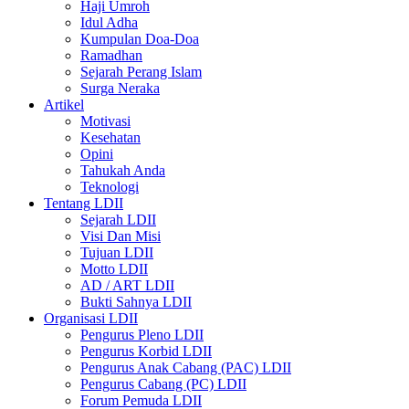
Haji Umroh
Idul Adha
Kumpulan Doa-Doa
Ramadhan
Sejarah Perang Islam
Surga Neraka
Artikel
Motivasi
Kesehatan
Opini
Tahukah Anda
Teknologi
Tentang LDII
Sejarah LDII
Visi Dan Misi
Tujuan LDII
Motto LDII
AD / ART LDII
Bukti Sahnya LDII
Organisasi LDII
Pengurus Pleno LDII
Pengurus Korbid LDII
Pengurus Anak Cabang (PAC) LDII
Pengurus Cabang (PC) LDII
Forum Pemuda LDII