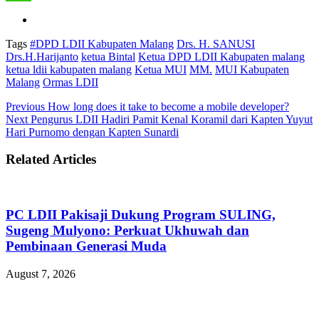
Tags
#DPD LDII Kabupaten Malang
Drs. H. SANUSI
Drs.H.Harijanto
ketua Bintal
Ketua DPD LDII Kabupaten malang
ketua ldii kabupaten malang
Ketua MUI
MM.
MUI Kabupaten
Malang
Ormas LDII
Previous
How long does it take to become a mobile developer?
Next
Pengurus LDII Hadiri Pamit Kenal Koramil dari Kapten Yuyut
Hari Purnomo dengan Kapten Sunardi
Related Articles
PC LDII Pakisaji Dukung Program SULING,
Sugeng Mulyono: Perkuat Ukhuwah dan
Pembinaan Generasi Muda
August 7, 2026