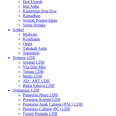
Haji Umroh
Idul Adha
Kumpulan Doa-Doa
Ramadhan
Sejarah Perang Islam
Surga Neraka
Artikel
Motivasi
Kesehatan
Opini
Tahukah Anda
Teknologi
Tentang LDII
Sejarah LDII
Visi Dan Misi
Tujuan LDII
Motto LDII
AD / ART LDII
Bukti Sahnya LDII
Organisasi LDII
Pengurus Pleno LDII
Pengurus Korbid LDII
Pengurus Anak Cabang (PAC) LDII
Pengurus Cabang (PC) LDII
Forum Pemuda LDII