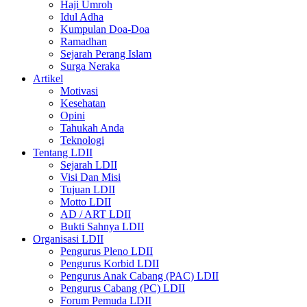
Haji Umroh
Idul Adha
Kumpulan Doa-Doa
Ramadhan
Sejarah Perang Islam
Surga Neraka
Artikel
Motivasi
Kesehatan
Opini
Tahukah Anda
Teknologi
Tentang LDII
Sejarah LDII
Visi Dan Misi
Tujuan LDII
Motto LDII
AD / ART LDII
Bukti Sahnya LDII
Organisasi LDII
Pengurus Pleno LDII
Pengurus Korbid LDII
Pengurus Anak Cabang (PAC) LDII
Pengurus Cabang (PC) LDII
Forum Pemuda LDII