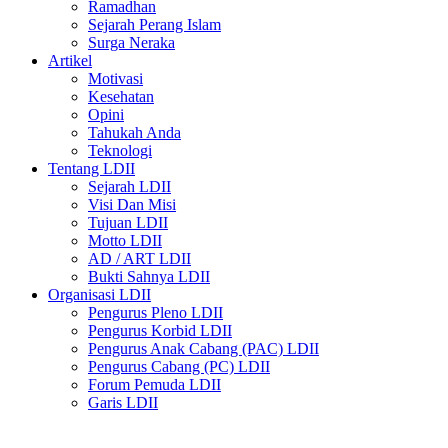
Ramadhan
Sejarah Perang Islam
Surga Neraka
Artikel
Motivasi
Kesehatan
Opini
Tahukah Anda
Teknologi
Tentang LDII
Sejarah LDII
Visi Dan Misi
Tujuan LDII
Motto LDII
AD / ART LDII
Bukti Sahnya LDII
Organisasi LDII
Pengurus Pleno LDII
Pengurus Korbid LDII
Pengurus Anak Cabang (PAC) LDII
Pengurus Cabang (PC) LDII
Forum Pemuda LDII
Garis LDII