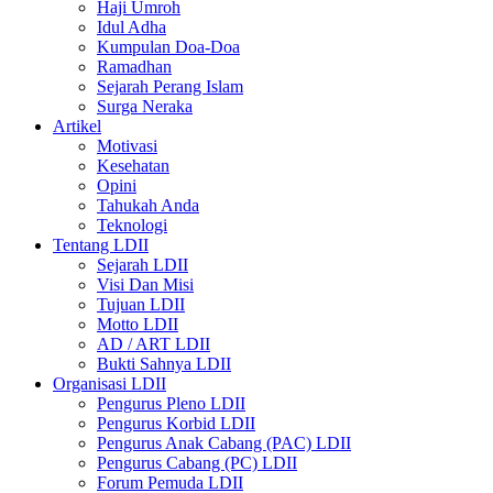
Haji Umroh
Idul Adha
Kumpulan Doa-Doa
Ramadhan
Sejarah Perang Islam
Surga Neraka
Artikel
Motivasi
Kesehatan
Opini
Tahukah Anda
Teknologi
Tentang LDII
Sejarah LDII
Visi Dan Misi
Tujuan LDII
Motto LDII
AD / ART LDII
Bukti Sahnya LDII
Organisasi LDII
Pengurus Pleno LDII
Pengurus Korbid LDII
Pengurus Anak Cabang (PAC) LDII
Pengurus Cabang (PC) LDII
Forum Pemuda LDII