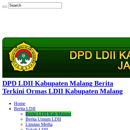
DPD LDII Kabupaten Malang Berita
Terkini Ormas LDII Kabupaten Malang
Home
Berita LDII
Berita LDII Kab Malang
Berita Umum LDII
Liputan Media
Tokoh LDII