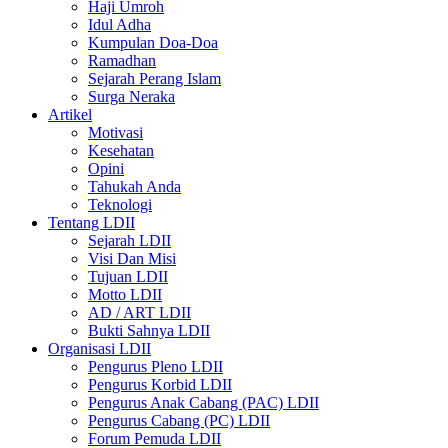
Haji Umroh
Idul Adha
Kumpulan Doa-Doa
Ramadhan
Sejarah Perang Islam
Surga Neraka
Artikel
Motivasi
Kesehatan
Opini
Tahukah Anda
Teknologi
Tentang LDII
Sejarah LDII
Visi Dan Misi
Tujuan LDII
Motto LDII
AD / ART LDII
Bukti Sahnya LDII
Organisasi LDII
Pengurus Pleno LDII
Pengurus Korbid LDII
Pengurus Anak Cabang (PAC) LDII
Pengurus Cabang (PC) LDII
Forum Pemuda LDII