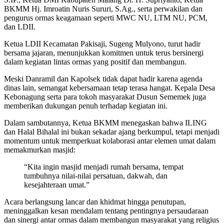
BKMM Hj. Imroatin Nuris Sururi, S.Ag., serta perwakilan dan
pengurus ormas keagamaan seperti MWC NU, LTM NU, PCM,
dan LDII.
Ketua LDII Kecamatan Pakisaji, Sugeng Mulyono, turut hadir
bersama jajaran, menunjukkan komitmen untuk terus bersinergi
dalam kegiatan lintas ormas yang positif dan membangun.
Meski Danramil dan Kapolsek tidak dapat hadir karena agenda
dinas lain, semangat kebersamaan tetap terasa hangat. Kepala Desa
Kebonagung serta para tokoh masyarakat Dusun Sememek juga
memberikan dukungan penuh terhadap kegiatan ini.
Dalam sambutannya, Ketua BKMM menegaskan bahwa ILING
dan Halal Bihalal ini bukan sekadar ajang berkumpul, tetapi menjadi
momentum untuk memperkuat kolaborasi antar elemen umat dalam
memakmurkan masjid:
“Kita ingin masjid menjadi rumah bersama, tempat
tumbuhnya nilai-nilai persatuan, dakwah, dan
kesejahteraan umat.”
Acara berlangsung lancar dan khidmat hingga penutupan,
meninggalkan kesan mendalam tentang pentingnya persaudaraan
dan sinergi antar ormas dalam membangun masyarakat yang religius