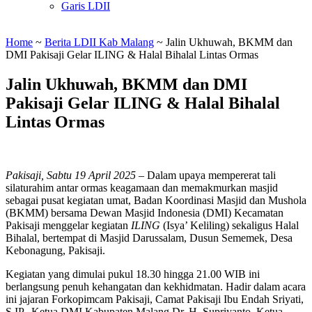
Garis LDII
Home
~
Berita LDII Kab Malang
~
Jalin Ukhuwah, BKMM dan
DMI Pakisaji Gelar ILING & Halal Bihalal Lintas Ormas
Jalin Ukhuwah, BKMM dan DMI
Pakisaji Gelar ILING & Halal Bihalal
Lintas Ormas
Pakisaji, Sabtu 19 April 2025
– Dalam upaya mempererat tali
silaturahim antar ormas keagamaan dan memakmurkan masjid
sebagai pusat kegiatan umat, Badan Koordinasi Masjid dan Mushola
(BKMM) bersama Dewan Masjid Indonesia (DMI) Kecamatan
Pakisaji menggelar kegiatan
ILING
(Isya’ Keliling) sekaligus Halal
Bihalal, bertempat di Masjid Darussalam, Dusun Sememek, Desa
Kebonagung, Pakisaji.
Kegiatan yang dimulai pukul 18.30 hingga 21.00 WIB ini
berlangsung penuh kehangatan dan kekhidmatan. Hadir dalam acara
ini jajaran Forkopimcam Pakisaji, Camat Pakisaji Ibu Endah Sriyati,
S.IP., Ketua DMI Kabupaten Malang Dr. H. Supriyanto, Ketua