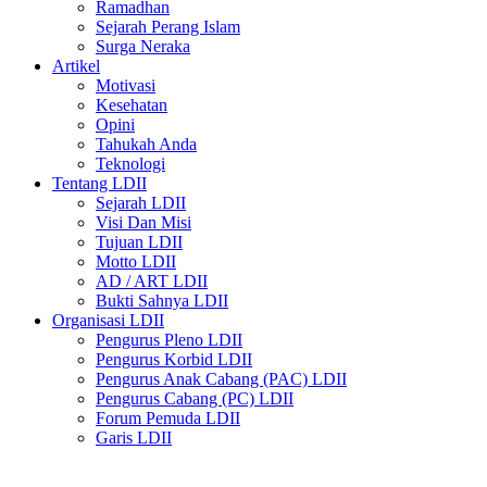
Ramadhan
Sejarah Perang Islam
Surga Neraka
Artikel
Motivasi
Kesehatan
Opini
Tahukah Anda
Teknologi
Tentang LDII
Sejarah LDII
Visi Dan Misi
Tujuan LDII
Motto LDII
AD / ART LDII
Bukti Sahnya LDII
Organisasi LDII
Pengurus Pleno LDII
Pengurus Korbid LDII
Pengurus Anak Cabang (PAC) LDII
Pengurus Cabang (PC) LDII
Forum Pemuda LDII
Garis LDII