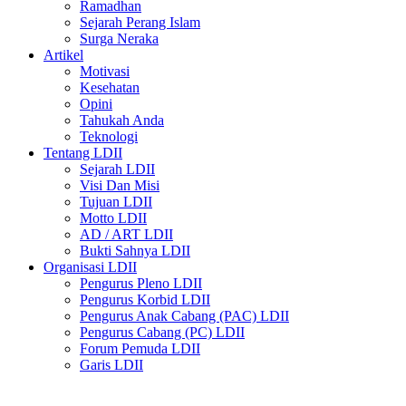
Ramadhan
Sejarah Perang Islam
Surga Neraka
Artikel
Motivasi
Kesehatan
Opini
Tahukah Anda
Teknologi
Tentang LDII
Sejarah LDII
Visi Dan Misi
Tujuan LDII
Motto LDII
AD / ART LDII
Bukti Sahnya LDII
Organisasi LDII
Pengurus Pleno LDII
Pengurus Korbid LDII
Pengurus Anak Cabang (PAC) LDII
Pengurus Cabang (PC) LDII
Forum Pemuda LDII
Garis LDII