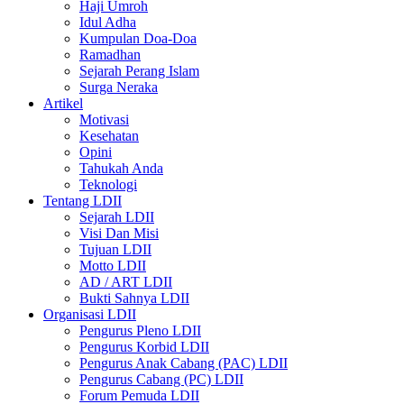
Haji Umroh
Idul Adha
Kumpulan Doa-Doa
Ramadhan
Sejarah Perang Islam
Surga Neraka
Artikel
Motivasi
Kesehatan
Opini
Tahukah Anda
Teknologi
Tentang LDII
Sejarah LDII
Visi Dan Misi
Tujuan LDII
Motto LDII
AD / ART LDII
Bukti Sahnya LDII
Organisasi LDII
Pengurus Pleno LDII
Pengurus Korbid LDII
Pengurus Anak Cabang (PAC) LDII
Pengurus Cabang (PC) LDII
Forum Pemuda LDII