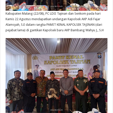
Kabupaten Malang (22/08), PC LDII Tajinan dan Senkom pada hari
Kamis 22 Agustus mendapatkan undangan Kapolsek AKP Adi Fajar
Alamsyah, S.E dalam rangka PAMIT KENAL KAPOLSEK TAJINAN (dari
pejabat lama) di gantikan Kapolsek baru AKP Bambang Wahyu J., S.H