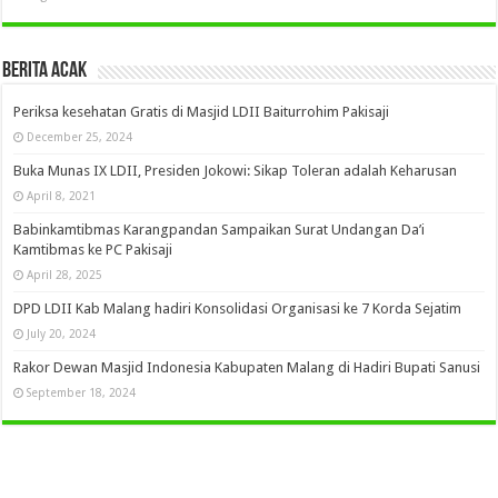
Berita Acak
Periksa kesehatan Gratis di Masjid LDII Baiturrohim Pakisaji
December 25, 2024
Buka Munas IX LDII, Presiden Jokowi: Sikap Toleran adalah Keharusan
April 8, 2021
Babinkamtibmas Karangpandan Sampaikan Surat Undangan Da’i
Kamtibmas ke PC Pakisaji
April 28, 2025
DPD LDII Kab Malang hadiri Konsolidasi Organisasi ke 7 Korda Sejatim
July 20, 2024
Rakor Dewan Masjid Indonesia Kabupaten Malang di Hadiri Bupati Sanusi
September 18, 2024