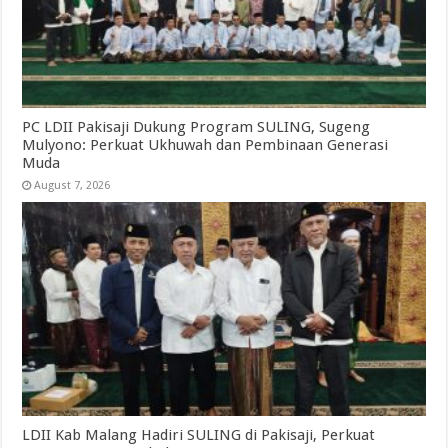
PC LDII Pakisaji Dukung Program SULING, Sugeng
Mulyono: Perkuat Ukhuwah dan Pembinaan Generasi
Muda
August 7, 2026
LDII Kab Malang Hadiri SULING di Pakisaji, Perkuat