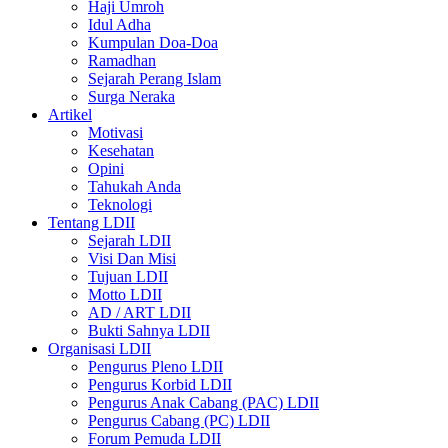
Haji Umroh
Idul Adha
Kumpulan Doa-Doa
Ramadhan
Sejarah Perang Islam
Surga Neraka
Artikel
Motivasi
Kesehatan
Opini
Tahukah Anda
Teknologi
Tentang LDII
Sejarah LDII
Visi Dan Misi
Tujuan LDII
Motto LDII
AD / ART LDII
Bukti Sahnya LDII
Organisasi LDII
Pengurus Pleno LDII
Pengurus Korbid LDII
Pengurus Anak Cabang (PAC) LDII
Pengurus Cabang (PC) LDII
Forum Pemuda LDII