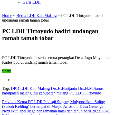
Garis LDII
Home
~
Berita LDII Kab Malang
~
PC LDII Tirtoyudo hadiri
undangan ramah tamah tobar
PC LDII Tirtoyudo hadiri undangan
ramah tamah tobar
PC LDII Tirtoyudo beserta semua perangkat Desa Jogo Muyan dan
Kades bpd di undang ramah tamah tobar
Share
Tags
DPD LDII Kab Malang
Drs.H.Harijanto
Drs.H.M.Sanusi
kabupaten malang
ldii kabupaten malang
PC LDII TIrtoyudo
Previous
Ketua PC LDII Pakisaji Sugeng Mulyono ikuti Suling
(Subuh Keliling) bertempat di Masjid Arrosidin Desa Genengan
Next
Ikuti apel siaga pengamanan natal dan tahun baru 2023, PAC