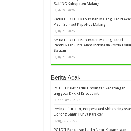
SULING Kabupaten Malang
July 29, 2026
Ketua DPD LDII Kabupaten Malang Hadiri Aca
Pisah Sambut Kapolres Malang
July 29, 2026
Ketua DPD LDII Kabupaten Malang Hadiri
Pembukaan Cinta Alam Indonesia Korda Mala
Selatan
July 29, 2026
Berita Acak
PC LDII Pakis hadiri Undangan kedatangan
anggota DPR RI Krisdayanti
February 9, 2023
Peringati HUT RI, Ponpes Bani Abbas Singosar
Dorong Santri Punya Karakter
August 20, 2024
PC LDII Pagelaran Hadiri Ngaji Kebangsaan