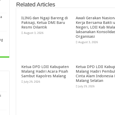
Related Articles
ra
ILING dan Ngaji Bareng di
Awali Gerakan Nasion
Pakisaji, Ketua DMI Baru
Kerja Bersama Bakti 
Resmi Dilantik
Negeri, LDII Kab Mal
laksanakan Konsolidas
August 3, 2026
Organisasi
ng
August 3, 2026
Ketua DPD LDII Kabupaten
Ketua DPD LDII Kabu
Malang Hadiri Acara Pisah
Malang Hadiri Pembu
Sambut Kapolres Malang
Cinta Alam Indonesia
Malang Selatan
July 29, 2026
July 29, 2026
i