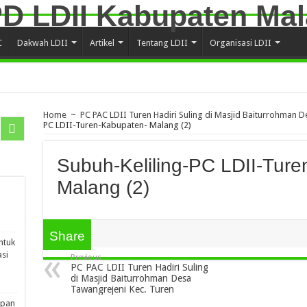
C
Dakwah LDII
Artikel
Tentang LDII
Organisasi LDII
Home
~
PC PAC LDII Turen Hadiri Suling di Masjid Baiturrohman D
PC LDII-Turen-Kabupaten- Malang (2)
Subuh-Keliling-PC LDII-Tur
Malang (2)
Share
ntuk
si
Previous
PC PAC LDII Turen Hadiri Suling
di Masjid Baiturrohman Desa
Tawangrejeni Kec. Turen
apan