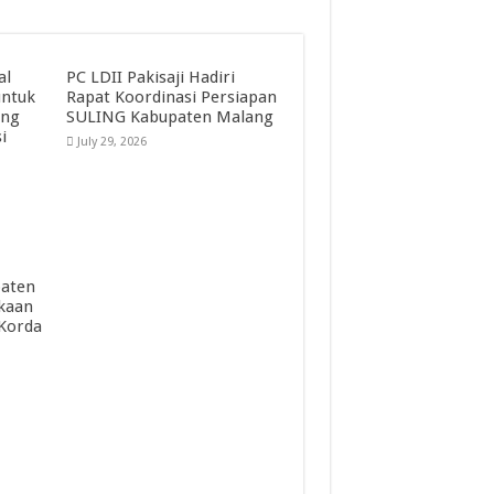
al
PC LDII Pakisaji Hadiri
untuk
Rapat Koordinasi Persiapan
ang
SULING Kabupaten Malang
i
July 29, 2026
paten
kaan
 Korda