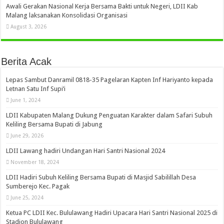
Awali Gerakan Nasional Kerja Bersama Bakti untuk Negeri, LDII Kab
Malang laksanakan Konsolidasi Organisasi
August 3, 2026
Berita Acak
Lepas Sambut Danramil 0818-35 Pagelaran Kapten Inf Hariyanto kepada
Letnan Satu Inf Supi’i
June 1, 2024
LDII Kabupaten Malang Dukung Penguatan Karakter dalam Safari Subuh
Keliling Bersama Bupati di Jabung
June 29, 2026
LDII Lawang hadiri Undangan Hari Santri Nasional 2024
November 18, 2024
LDII Hadiri Subuh Keliling Bersama Bupati di Masjid Sabilillah Desa
Sumberejo Kec. Pagak
June 25, 2024
Ketua PC LDII Kec. Bululawang Hadiri Upacara Hari Santri Nasional 2025 di
Stadion Bululawang