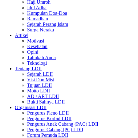
Haji Umroh
Idul Adha
Kumpulan Doa-Doa
Ramadhan
Sejarah Perang Islam
Surga Neraka
Artikel
Motivasi
Kesehatan
Opini
Tahukah Anda
Teknologi
Tentang LDII
Sejarah LDII
Visi Dan Misi
Tujuan LDII
Motto LDII
AD / ART LDII
Bukti Sahnya LDII
Organisasi LDII
Pengurus Pleno LDII
Pengurus Korbid LDII
Pengurus Anak Cabang (PAC) LDII
Pengurus Cabang (PC) LDII
Forum Pemuda LDII