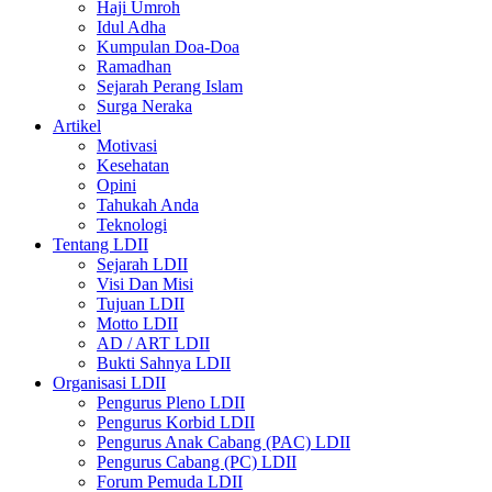
Haji Umroh
Idul Adha
Kumpulan Doa-Doa
Ramadhan
Sejarah Perang Islam
Surga Neraka
Artikel
Motivasi
Kesehatan
Opini
Tahukah Anda
Teknologi
Tentang LDII
Sejarah LDII
Visi Dan Misi
Tujuan LDII
Motto LDII
AD / ART LDII
Bukti Sahnya LDII
Organisasi LDII
Pengurus Pleno LDII
Pengurus Korbid LDII
Pengurus Anak Cabang (PAC) LDII
Pengurus Cabang (PC) LDII
Forum Pemuda LDII