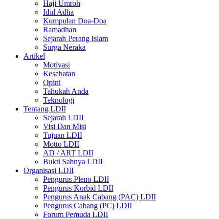
Haji Umroh
Idul Adha
Kumpulan Doa-Doa
Ramadhan
Sejarah Perang Islam
Surga Neraka
Artikel
Motivasi
Kesehatan
Opini
Tahukah Anda
Teknologi
Tentang LDII
Sejarah LDII
Visi Dan Misi
Tujuan LDII
Motto LDII
AD / ART LDII
Bukti Sahnya LDII
Organisasi LDII
Pengurus Pleno LDII
Pengurus Korbid LDII
Pengurus Anak Cabang (PAC) LDII
Pengurus Cabang (PC) LDII
Forum Pemuda LDII