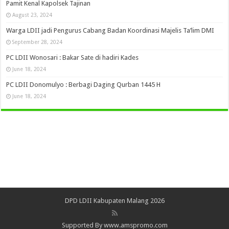
Pamit Kenal Kapolsek Tajinan
August 23, 2024
Warga LDII jadi Pengurus Cabang Badan Koordinasi Majelis Ta’lim DMI
September 28, 2024
PC LDII Wonosari : Bakar Sate di hadiri Kades
June 18, 2024
PC LDII Donomulyo : Berbagi Daging Qurban 1445 H
June 18, 2024
DPD LDII Kabupaten Malang 2026
Supported By www.amspromo.com