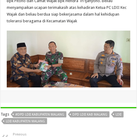
Bpk Pitono dan Camat Wajak Bpk Hendra Tri tjahyono. Beliau
menyampaikan ucapan terimakasih atas kehadiran Ketua PC LDII Kec
Wajak dan beliau berdua siap bekerjasama dalam hal kehidupan
toleransi beragama di Kecamatan Wajak
Tags
#DPD LDII KABUPATEN MALANG
DPD LDII KAB MALANG
LDII
LDII KABUPATEN MALANG
Previous