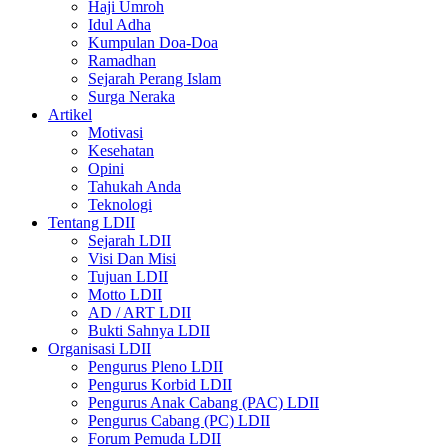
Haji Umroh
Idul Adha
Kumpulan Doa-Doa
Ramadhan
Sejarah Perang Islam
Surga Neraka
Artikel
Motivasi
Kesehatan
Opini
Tahukah Anda
Teknologi
Tentang LDII
Sejarah LDII
Visi Dan Misi
Tujuan LDII
Motto LDII
AD / ART LDII
Bukti Sahnya LDII
Organisasi LDII
Pengurus Pleno LDII
Pengurus Korbid LDII
Pengurus Anak Cabang (PAC) LDII
Pengurus Cabang (PC) LDII
Forum Pemuda LDII