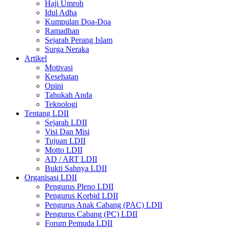
Haji Umroh
Idul Adha
Kumpulan Doa-Doa
Ramadhan
Sejarah Perang Islam
Surga Neraka
Artikel
Motivasi
Kesehatan
Opini
Tahukah Anda
Teknologi
Tentang LDII
Sejarah LDII
Visi Dan Misi
Tujuan LDII
Motto LDII
AD / ART LDII
Bukti Sahnya LDII
Organisasi LDII
Pengurus Pleno LDII
Pengurus Korbid LDII
Pengurus Anak Cabang (PAC) LDII
Pengurus Cabang (PC) LDII
Forum Pemuda LDII