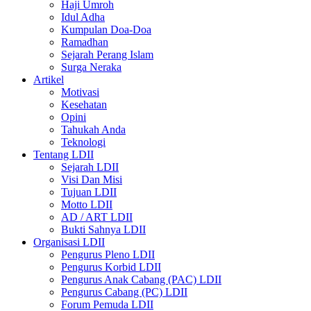
Haji Umroh
Idul Adha
Kumpulan Doa-Doa
Ramadhan
Sejarah Perang Islam
Surga Neraka
Artikel
Motivasi
Kesehatan
Opini
Tahukah Anda
Teknologi
Tentang LDII
Sejarah LDII
Visi Dan Misi
Tujuan LDII
Motto LDII
AD / ART LDII
Bukti Sahnya LDII
Organisasi LDII
Pengurus Pleno LDII
Pengurus Korbid LDII
Pengurus Anak Cabang (PAC) LDII
Pengurus Cabang (PC) LDII
Forum Pemuda LDII