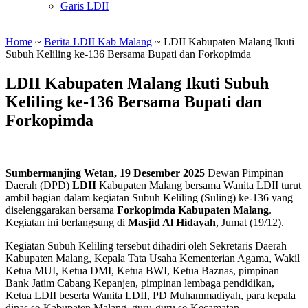
Garis LDII
Home
~
Berita LDII Kab Malang
~
LDII Kabupaten Malang Ikuti
Subuh Keliling ke-136 Bersama Bupati dan Forkopimda
LDII Kabupaten Malang Ikuti Subuh
Keliling ke-136 Bersama Bupati dan
Forkopimda
Sumbermanjing Wetan, 19 Desember 2025
Dewan Pimpinan
Daerah (DPD)
LDII
Kabupaten Malang bersama Wanita LDII turut
ambil bagian dalam kegiatan Subuh Keliling (Suling) ke-136 yang
diselenggarakan bersama
Forkopimda Kabupaten Malang
.
Kegiatan ini berlangsung di
Masjid Al Hidayah
, Jumat (19/12).
Kegiatan Subuh Keliling tersebut dihadiri oleh Sekretaris Daerah
Kabupaten Malang, Kepala Tata Usaha Kementerian Agama, Wakil
Ketua MUI, Ketua DMI, Ketua BWI, Ketua Baznas, pimpinan
Bank Jatim Cabang Kepanjen, pimpinan lembaga pendidikan,
Ketua LDII beserta Wanita LDII, PD Muhammadiyah, para kepala
dinas se-Kabupaten Malang, guru-guru se-Kecamatan