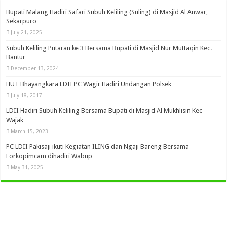
Bupati Malang Hadiri Safari Subuh Keliling (Suling) di Masjid Al Anwar,
Sekarpuro
July 21, 2025
Subuh Keliling Putaran ke 3 Bersama Bupati di Masjid Nur Muttaqin Kec.
Bantur
December 13, 2024
HUT Bhayangkara LDII PC Wagir Hadiri Undangan Polsek
July 18, 2017
LDII Hadiri Subuh Keliling Bersama Bupati di Masjid Al Mukhlisin Kec
Wajak
March 15, 2023
PC LDII Pakisaji ikuti Kegiatan ILING dan Ngaji Bareng Bersama
Forkopimcam dihadiri Wabup
May 31, 2025