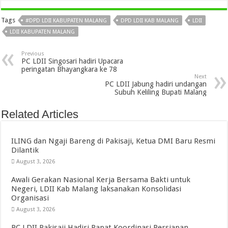
Tags
#DPD LDII KABUPATEN MALANG
DPD LDII KAB MALANG
LDII
LDII KABUPATEN MALANG
Previous
PC LDII Singosari hadiri Upacara
peringatan Bhayangkara ke 78
Next
PC LDII Jabung hadiri undangan
Subuh Keliling Bupati Malang
Related Articles
ILING dan Ngaji Bareng di Pakisaji, Ketua DMI Baru Resmi
Dilantik
August 3, 2026
Awali Gerakan Nasional Kerja Bersama Bakti untuk
Negeri, LDII Kab Malang laksanakan Konsolidasi
Organisasi
August 3, 2026
PC LDII Pakisaji Hadiri Rapat Koordinasi Persiapan