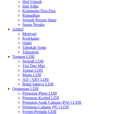
Haji Umroh
Idul Adha
Kumpulan Doa-Doa
Ramadhan
Sejarah Perang Islam
Surga Neraka
Artikel
Motivasi
Kesehatan
Opini
Tahukah Anda
Teknologi
Tentang LDII
Sejarah LDII
Visi Dan Misi
Tujuan LDII
Motto LDII
AD / ART LDII
Bukti Sahnya LDII
Organisasi LDII
Pengurus Pleno LDII
Pengurus Korbid LDII
Pengurus Anak Cabang (PAC) LDII
Pengurus Cabang (PC) LDII
Forum Pemuda LDII