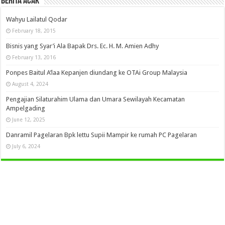
Berita Acak
Wahyu Lailatul Qodar
February 18, 2015
Bisnis yang Syar’i Ala Bapak Drs. Ec. H. M. Amien Adhy
February 13, 2016
Ponpes Baitul A’laa Kepanjen diundang ke OTAi Group Malaysia
August 4, 2024
Pengajian Silaturahim Ulama dan Umara Sewilayah Kecamatan
Ampelgading
June 12, 2025
Danramil Pagelaran Bpk lettu Supii Mampir ke rumah PC Pagelaran
July 6, 2024