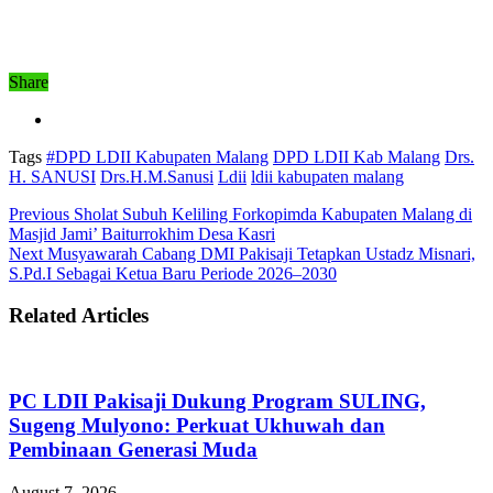
Share
Tags
#DPD LDII Kabupaten Malang
DPD LDII Kab Malang
Drs.
H. SANUSI
Drs.H.M.Sanusi
Ldii
ldii kabupaten malang
Previous
Sholat Subuh Keliling Forkopimda Kabupaten Malang di
Masjid Jami’ Baiturrokhim Desa Kasri
Next
Musyawarah Cabang DMI Pakisaji Tetapkan Ustadz Misnari,
S.Pd.I Sebagai Ketua Baru Periode 2026–2030
Related Articles
PC LDII Pakisaji Dukung Program SULING,
Sugeng Mulyono: Perkuat Ukhuwah dan
Pembinaan Generasi Muda
August 7, 2026