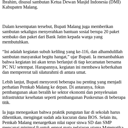
Ibrahim, disusul sambutan Ketua Dewan Masjid Indonesia (DMI)
Kabupaten Malang.
Dalam kesempatan tersebut, Bupati Malang juga memberikan
sambutan sekaligus menyerahkan bantuan sosial berupa 20 paket
sembako dan paket dari Bank Jatim kepada warga yang
membutuhkan.
“Ini adalah kegiatan subuh keliling yang ke-116, dan alhamdulillah
sambutan masyarakat begitu hangat,” ujar Bupati. Ia menambahkan
bahwa kegiatan ini akan terus berlanjut di tiap kecamatan bersama
PC NU setempat. Harapannya, kegiatan ini membawa keberkahan
dan mempererat tali silaturahmi di antara umat.
Lebih lanjut, Bupati menyoroti beberapa isu penting yang menjadi
perhatian Pemkab Malang ke depan. Di antaranya, fokus
pembangunan akan beralih ke sektor ekonomi dan penyelesaian
infrastruktur kesehatan seperti pembangunan Puskesmas di beberapa
titik.
Ia juga menegaskan bahwa praktik pungutan liar di sekolah harus
dihentikan, mengingat sudah ada kucuran dana BOS. Selain itu,
Pemkab Malang menargetkan nilai rapor siswa SD dan SMP
mencapai minimal 9 untuk empat mata pelajaran utama Matematika,