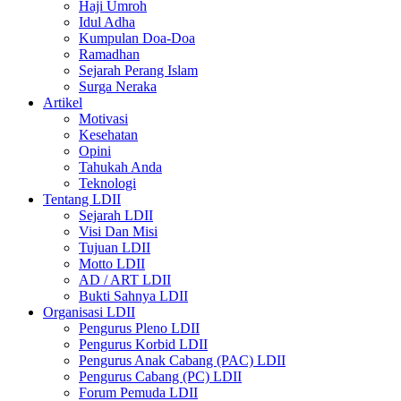
Haji Umroh
Idul Adha
Kumpulan Doa-Doa
Ramadhan
Sejarah Perang Islam
Surga Neraka
Artikel
Motivasi
Kesehatan
Opini
Tahukah Anda
Teknologi
Tentang LDII
Sejarah LDII
Visi Dan Misi
Tujuan LDII
Motto LDII
AD / ART LDII
Bukti Sahnya LDII
Organisasi LDII
Pengurus Pleno LDII
Pengurus Korbid LDII
Pengurus Anak Cabang (PAC) LDII
Pengurus Cabang (PC) LDII
Forum Pemuda LDII