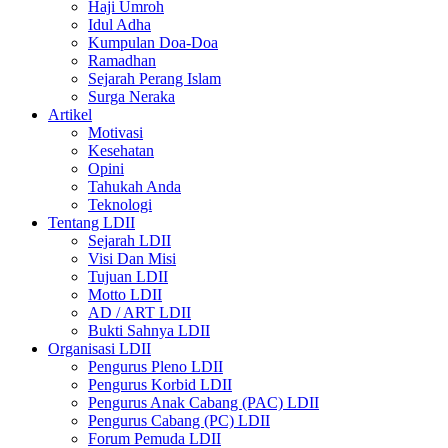
Haji Umroh
Idul Adha
Kumpulan Doa-Doa
Ramadhan
Sejarah Perang Islam
Surga Neraka
Artikel
Motivasi
Kesehatan
Opini
Tahukah Anda
Teknologi
Tentang LDII
Sejarah LDII
Visi Dan Misi
Tujuan LDII
Motto LDII
AD / ART LDII
Bukti Sahnya LDII
Organisasi LDII
Pengurus Pleno LDII
Pengurus Korbid LDII
Pengurus Anak Cabang (PAC) LDII
Pengurus Cabang (PC) LDII
Forum Pemuda LDII