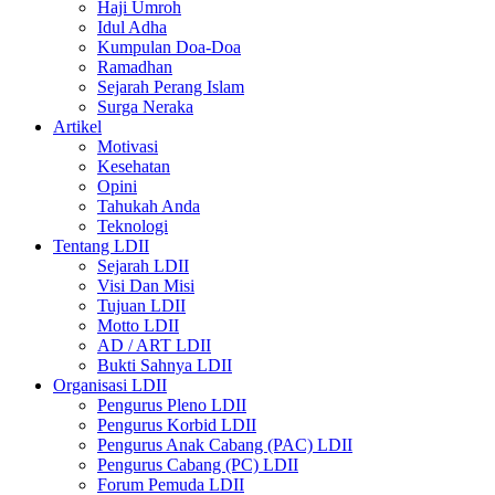
Haji Umroh
Idul Adha
Kumpulan Doa-Doa
Ramadhan
Sejarah Perang Islam
Surga Neraka
Artikel
Motivasi
Kesehatan
Opini
Tahukah Anda
Teknologi
Tentang LDII
Sejarah LDII
Visi Dan Misi
Tujuan LDII
Motto LDII
AD / ART LDII
Bukti Sahnya LDII
Organisasi LDII
Pengurus Pleno LDII
Pengurus Korbid LDII
Pengurus Anak Cabang (PAC) LDII
Pengurus Cabang (PC) LDII
Forum Pemuda LDII