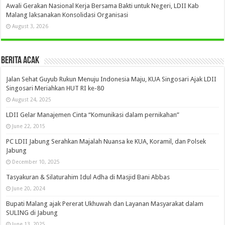
Awali Gerakan Nasional Kerja Bersama Bakti untuk Negeri, LDII Kab
Malang laksanakan Konsolidasi Organisasi
August 3, 2026
Berita Acak
Jalan Sehat Guyub Rukun Menuju Indonesia Maju, KUA Singosari Ajak LDII
Singosari Meriahkan HUT RI ke-80
August 24, 2025
LDII Gelar Manajemen Cinta “Komunikasi dalam pernikahan”
June 22, 2015
PC LDII Jabung Serahkan Majalah Nuansa ke KUA, Koramil, dan Polsek
Jabung
December 10, 2025
Tasyakuran & Silaturahim Idul Adha di Masjid Bani Abbas
June 20, 2024
Bupati Malang ajak Pererat Ukhuwah dan Layanan Masyarakat dalam
SULING di Jabung
June 13, 2025