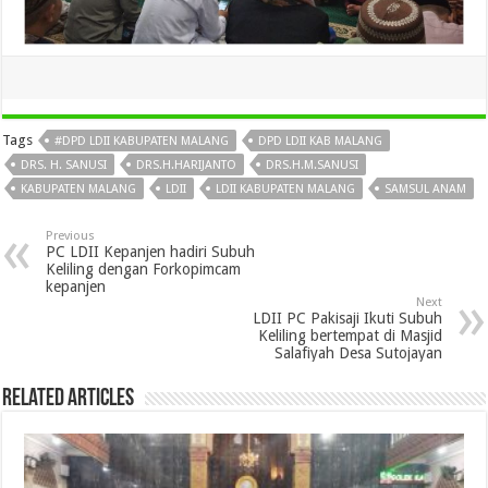
Tags
#DPD LDII KABUPATEN MALANG
DPD LDII KAB MALANG
DRS. H. SANUSI
DRS.H.HARIJANTO
DRS.H.M.SANUSI
KABUPATEN MALANG
LDII
LDII KABUPATEN MALANG
SAMSUL ANAM
Previous
PC LDII Kepanjen hadiri Subuh
Keliling dengan Forkopimcam
kepanjen
Next
LDII PC Pakisaji Ikuti Subuh
Keliling bertempat di Masjid
Salafiyah Desa Sutojayan
Related Articles