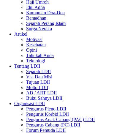
Haji Umroh
Idul Adha
Kumpulan Doa-Doa
Ramadhan
Sejarah Perang Islam
Surga Neraka
Artikel
Motivasi
Kesehatan
Opini
Tahukah Anda
Teknologi
Tentang LDII
Sejarah LDII
Visi Dan Misi
Tujuan LDII
Motto LDII
AD / ART LDII
Bukti Sahnya LDII
Organisasi LDII
Pengurus Pleno LDII
Pengurus Korbid LDII
Pengurus Anak Cabang (PAC) LDII
Pengurus Cabang (PC) LDII
Forum Pemuda LDII