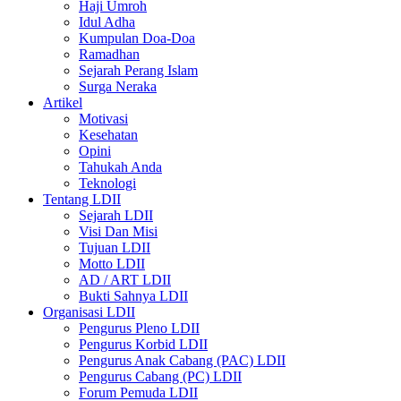
Haji Umroh
Idul Adha
Kumpulan Doa-Doa
Ramadhan
Sejarah Perang Islam
Surga Neraka
Artikel
Motivasi
Kesehatan
Opini
Tahukah Anda
Teknologi
Tentang LDII
Sejarah LDII
Visi Dan Misi
Tujuan LDII
Motto LDII
AD / ART LDII
Bukti Sahnya LDII
Organisasi LDII
Pengurus Pleno LDII
Pengurus Korbid LDII
Pengurus Anak Cabang (PAC) LDII
Pengurus Cabang (PC) LDII
Forum Pemuda LDII