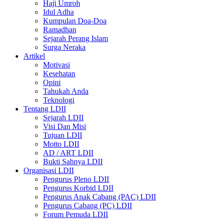
Haji Umroh
Idul Adha
Kumpulan Doa-Doa
Ramadhan
Sejarah Perang Islam
Surga Neraka
Artikel
Motivasi
Kesehatan
Opini
Tahukah Anda
Teknologi
Tentang LDII
Sejarah LDII
Visi Dan Misi
Tujuan LDII
Motto LDII
AD / ART LDII
Bukti Sahnya LDII
Organisasi LDII
Pengurus Pleno LDII
Pengurus Korbid LDII
Pengurus Anak Cabang (PAC) LDII
Pengurus Cabang (PC) LDII
Forum Pemuda LDII