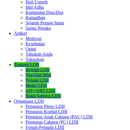
Haji Umroh
Idul Adha
Kumpulan Doa-Doa
Ramadhan
Sejarah Perang Islam
Surga Neraka
Artikel
Motivasi
Kesehatan
Opini
Tahukah Anda
Teknologi
Tentang LDII
Sejarah LDII
Visi Dan Misi
Tujuan LDII
Motto LDII
AD / ART LDII
Bukti Sahnya LDII
Organisasi LDII
Pengurus Pleno LDII
Pengurus Korbid LDII
Pengurus Anak Cabang (PAC) LDII
Pengurus Cabang (PC) LDII
Forum Pemuda LDII