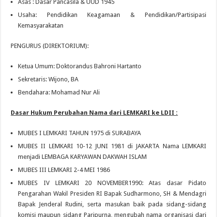
Asas : Dasar Pancasila & UUD 1945
Usaha: Pendidikan Keagamaan & Pendidikan/Partisipasi
Kemasyarakatan
PENGURUS (DIREKTORIUM):
Ketua Umum: Doktorandus Bahroni Hartanto
Sekretaris: Wijono, BA
Bendahara: Mohamad Nur Ali
Dasar Hukum Perubahan Nama dari LEMKARI ke LDII :
MUBES I LEMKARI TAHUN 1975 di SURABAYA
MUBES II LEMKARI 10-12 JUNI 1981 di JAKARTA Nama LEMKARI
menjadi LEMBAGA KARYAWAN DAKWAH ISLAM
MUBES III LEMKARI 2-4 MEI 1986
MUBES IV LEMKARI 20 NOVEMBER1990: Atas dasar Pidato
Pengarahan Wakil Presiden RI Bapak Sudharmono, SH & Mendagri
Bapak Jenderal Rudini, serta masukan baik pada sidang-sidang
komisi maupun sidang Paripurna, mengubah nama organisasi dari