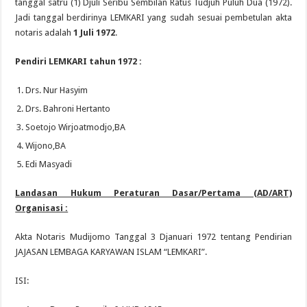
tanggal satru (1) Djuli Seribu Sembilan Ratus Tudjuh Puluh Dua (1972).
Jadi tanggal berdirinya LEMKARI yang sudah sesuai pembetulan akta
notaris adalah
1 Juli 1972
.
Pendiri LEMKARI tahun 1972 :
Drs. Nur Hasyim
Drs. Bahroni Hertanto
Soetojo Wirjoatmodjo,BA
Wijono,BA
Edi Masyadi
Landasan Hukum Peraturan Dasar/Pertama (AD/ART)
Organisasi :
Akta Notaris Mudijomo Tanggal 3 Djanuari 1972 tentang Pendirian
JAJASAN LEMBAGA KARYAWAN ISLAM “LEMKARI”.
ISI: